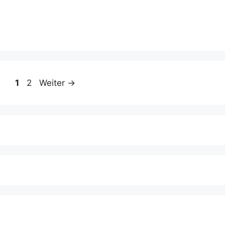
Seite
Seite
1
2
Weiter
→